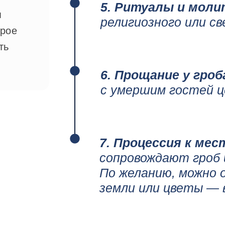
5. Ритуалы и моли
м
религиозного или с
орое
ть
6.⁠ ⁠Прощание у гро
с умершим гостей ц
7. Процессия к мес
сопровождают гроб 
По желанию, можно 
земли или цветы — 