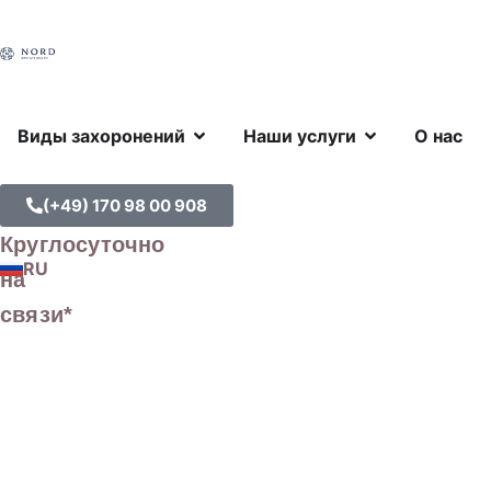
Виды захоронений
Наши услуги
О нас
(+49) 170 98 00 908
Круглосуточно
RU
DE
на
связи*