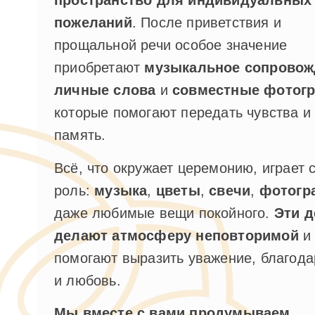
пространство для индивидуальных
пожеланий
. После приветствия и
прощальной речи особое значение
приобретают
музыкальное сопровож
личные слова
и
совместные фотог
которые помогают передать чувства и
память.
Всё, что окружает церемонию, играет 
роль:
музыка
,
цветы
,
свечи
,
фотогр
даже любимые вещи покойного.
Эти д
делают атмосферу неповторимой
и
помогают выразить уважение, благода
и любовь.
Мы вместе с вами продумываем