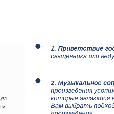
1. Приветствие го
священника или вед
2. Музыкальное со
произведения усопш
которые являются 
ует
Вам выбрать подхо
ть
произведения.