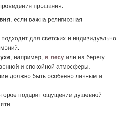
проведения прощания:
овня
, если важна религиозная
 подходит для светских и индивидуально
моний.
духе
, например,
в лесу
или на берегу
венной и спокойной атмосферы.
ние должно быть особенно личным и
оторое подарит ощущение душевной
яти.