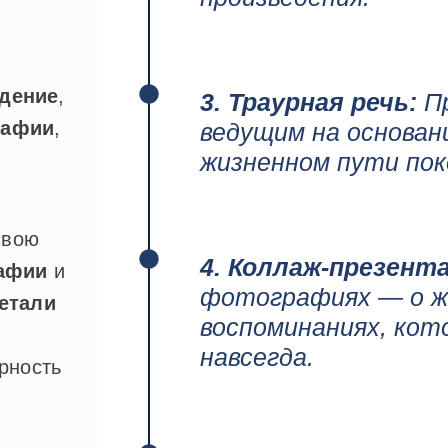
дение
,
3. Траурная речь:
Пр
рафии
,
ведущим на основан
жизненном пути пок
свою
4. Коллаж-презент
афии
и
фотографиях — о ж
етали
воспоминаниях, кот
навсегда.
рность