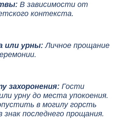
твы:
В зависимости от
ветского контекста.
ба или урны:
Личное прощание
еремонии.
ту захоронения:
Гости
или урну до места упокоения.
опустить в могилу горсть
в знак последнего прощания.